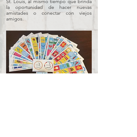
St. Louis, al mismo tiempo que brinda
la oportunidad de hacer nuevas
amistades o conectar con viejos
amigos.
Our version is fashioned after the
traditional Mexican Lotería game,
similar to bingo, but featuring iconic
St. Louis images. We hope this game
provides fun facts and history about
Missouri and the St. Louis region while
creating an opportunity to make new