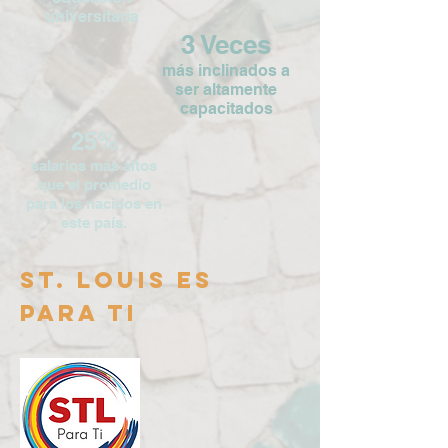
universitaria
3 Veces
más inclinados a
ser altamente
capacitados
25%
salarios más altos
que el promedio
para los nacidos en
este país.
ST. LOUIS ES
PARA TI