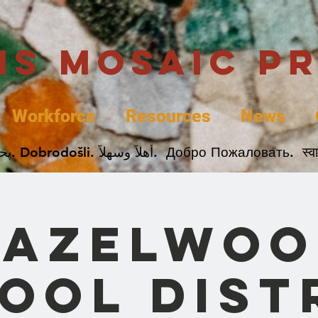
uis Mosaic P
Workforce
Resources
News
Добро Пожаловать.  स्वागत. Kaabo. እንኳን ደ.  
Hazelwoo
ool Dist