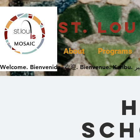
St. Lo
About
Programs
Sch