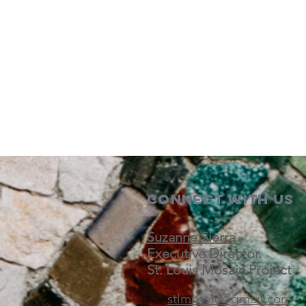
Connect with us
Suzanne Sierra
Executive Director
St. Louis Mosaic Project
stlmosaic@gmail.com