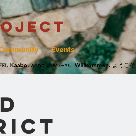
roject
Community
Events
Welcome. B. پخير. Dobrodošli. أهلاً وسهلاً.  ህና መጣ.  Willkommen. ようこそ. Selamat Datang
d
rict